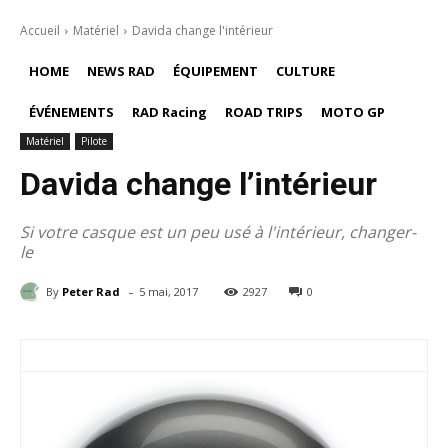
Accueil
Matériel
Davida change l'intérieur
HOME
NEWS RAD
ÉQUIPEMENT
CULTURE
ÉVÉNEMENTS
RAD Racing
ROAD TRIPS
MOTO GP
Matériel
Pilote
Davida change l’intérieur
Si votre casque est un peu usé à l'intérieur, changer-
le
-
By
Peter Rad
5 mai, 2017
2927
0