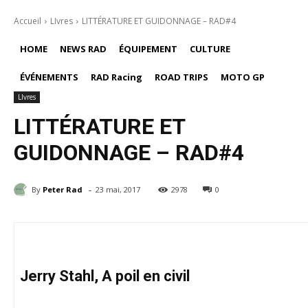
Accueil
LIvres
LITTÉRATURE ET GUIDONNAGE – RAD#4
HOME
NEWS RAD
ÉQUIPEMENT
CULTURE
ÉVÉNEMENTS
RAD Racing
ROAD TRIPS
MOTO GP
LIvres
LITTÉRATURE ET
GUIDONNAGE – RAD#4
-
By
Peter Rad
23 mai, 2017
2978
0
Jerry Stahl, A poil en civil