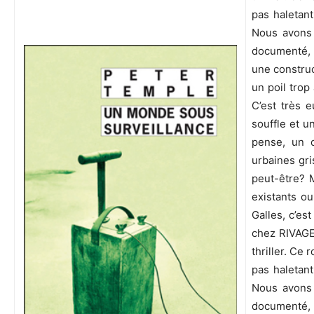
pas haletant
Nous avons d
documenté, p
une construct
un poil trop
C’est très 
souffle et un
pense, un c
urbaines gri
peut-être? 
existants ou
Galles, c’es
chez RIVAGES
thriller. Ce
pas haletant
Nous avons d
documenté, p