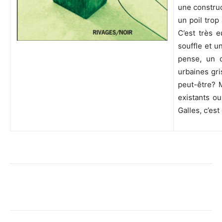
une construct
un poil trop
C’est très 
souffle et un
pense, un c
urbaines gri
peut-être? 
existants ou
Galles, c’est 
Facebook
X
Pinterest
WhatsA