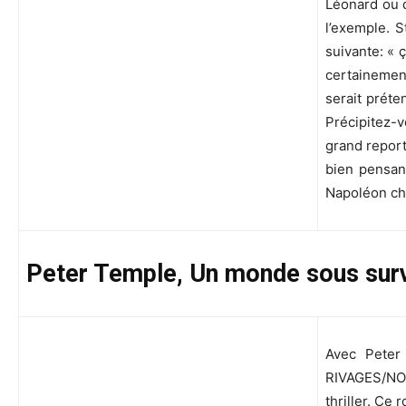
Léonard ou d
l’exemple. S
suivante: « 
certainement
serait préte
Précipitez-
grand report
bien pensan
Napoléon che
Peter Temple, Un monde sous surv
Avec Peter
RIVAGES/NOI
thriller. Ce