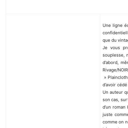
Une ligne éd
confidentiel
que du vinta
Je vous pr
souplesse, 
d’abord, mê
Rivage/NOIR
» Plaincloth
d’avoir cédé
Un auteur qu
son cas, sur
d’un roman b
juste comme
comme on ne 