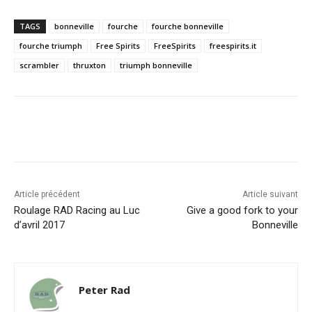
TAGS
bonneville
fourche
fourche bonneville
fourche triumph
Free Spirits
FreeSpirits
freespirits.it
scrambler
thruxton
triumph bonneville
Facebook
X
Pinterest
WhatsA
Article précédent
Article suivant
Roulage RAD Racing au Luc
Give a good fork to your
d’avril 2017
Bonneville
Peter Rad